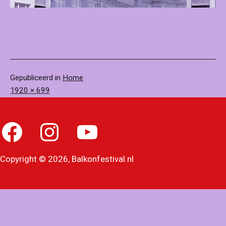
Gepubliceerd in
Home
Volledige
1920 × 699
grootte
Facebook
Instagram
YouTube
Copyright © 2026, Balkonfestival.nl