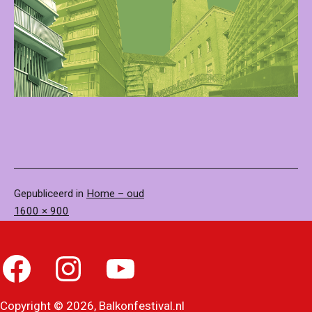
Gepubliceerd in
Home – oud
Volledige
1600 × 900
grootte
Facebook
Instagram
YouTube
Copyright © 2026, Balkonfestival.nl