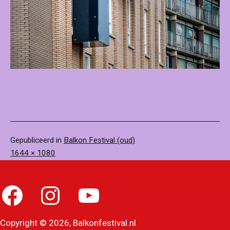
Gepubliceerd in
Balkon Festival (oud)
Volledige
1644 × 1080
grootte
Facebook
Instagram
YouTube
Copyright © 2026, Balkonfestival.nl