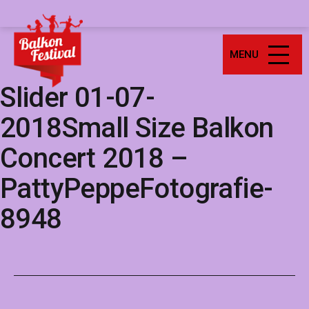
Ga
Balkonfestival
naar
de
MENU
inhoud
Slider 01-07-
2018Small Size Balkon
Concert 2018 –
PattyPeppeFotografie-
8948