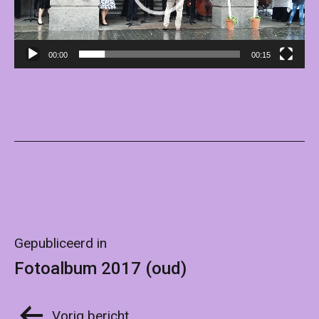
00:00
00:15
Bericht
Gepubliceerd in
Fotoalbum 2017 (oud)
navigatie
Bericht
Vorig bericht