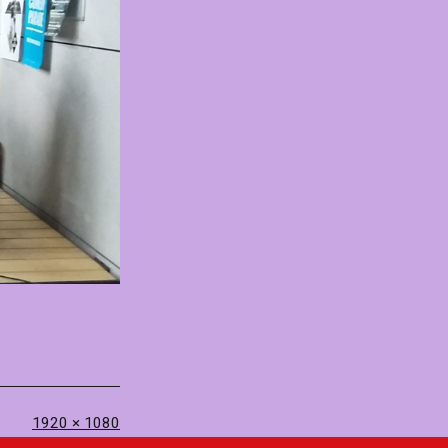
Volledige
1920 × 1080
grootte