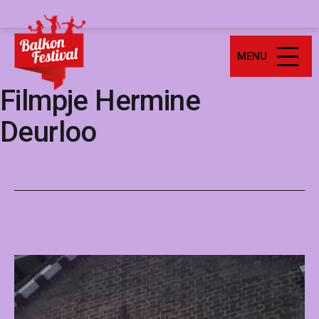
Ga
Balkonfestival
naar
de
MENU
inhoud
Filmpje Hermine
Deurloo
Videospeler