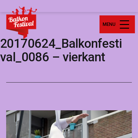
Ga
Balkonfestival
naar
de
MENU
inhoud
20170624_Balkonfesti
val_0086 – vierkant