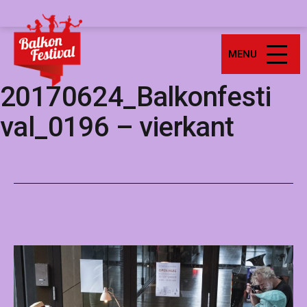
Ga
Balkonfestival
naar
de
MENU
inhoud
20170624_Balkonfesti
val_0196 – vierkant