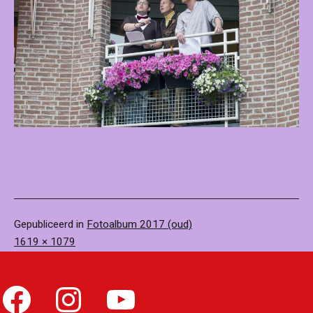
Gepubliceerd in
Fotoalbum 2017 (oud)
Volledige
1619 × 1079
grootte
Facebook
Instagram
YouTube