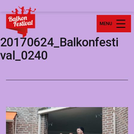
Ga
Balkonfestival
naar
de
MENU
inhoud
20170624_Balkonfesti
val_0240