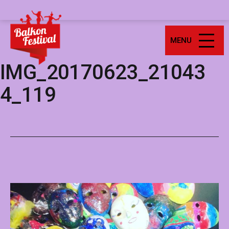
Ga
Balkonfestival
naar
de
MENU
inhoud
IMG_20170623_21043
4_119