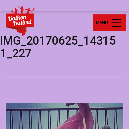
Ga
Balkonfestival
naar
de
MENU
inhoud
IMG_20170625_14315
1_227