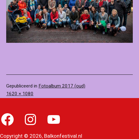
Gepubliceerd in
Fotoalbum 2017 (oud)
Volledige
1620 × 1080
grootte
Facebook
Instagram
YouTube
Copyright © 2026, Balkonfestival.nl