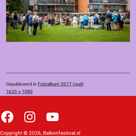
Gepubliceerd in
Fotoalbum 2017 (oud)
Volledige
1620 × 1080
grootte
Facebook
Instagram
YouTube
Copyright © 2026, Balkonfestival.nl