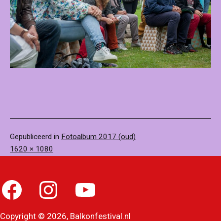
Gepubliceerd in
Fotoalbum 2017 (oud)
Volledige
1620 × 1080
grootte
Facebook
Instagram
YouTube
Copyright © 2026, Balkonfestival.nl