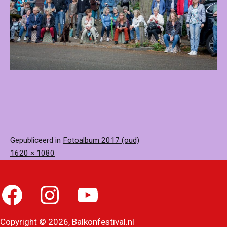
Gepubliceerd in
Fotoalbum 2017 (oud)
Volledige
1620 × 1080
grootte
Facebook
Instagram
YouTube
Copyright © 2026, Balkonfestival.nl