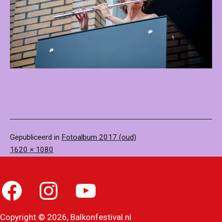
Gepubliceerd in
Fotoalbum 2017 (oud)
Volledige
1620 × 1080
grootte
Facebook
Instagram
YouTube
Copyright © 2026, Balkonfestival.nl