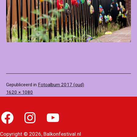
Gepubliceerd in
Fotoalbum 2017 (oud)
Volledige
1620 × 1080
grootte
Facebook
Instagram
YouTube
Copyright © 2026, Balkonfestival.nl