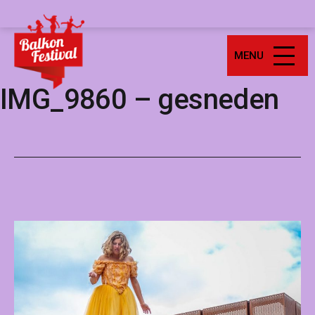
Ga
Balkonfestival
naar
de
MENU
inhoud
IMG_9860 – gesneden