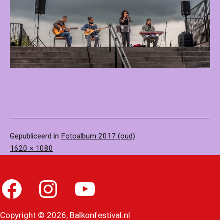
Gepubliceerd in
Fotoalbum 2017 (oud)
Volledige
1620 × 1080
grootte
Facebook
Instagram
YouTube
Copyright © 2026, Balkonfestival.nl