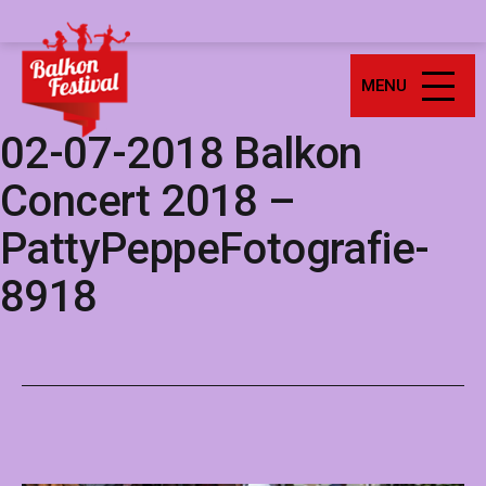
Ga
Balkonfestival
naar
de
MENU
inhoud
02-07-2018 Balkon
Concert 2018 –
PattyPeppeFotografie-
8918