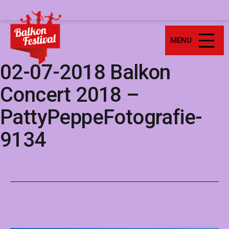
Ga
Balkonfestival
naar
de
MENU
inhoud
02-07-2018 Balkon
Concert 2018 –
PattyPeppeFotografie-
9134