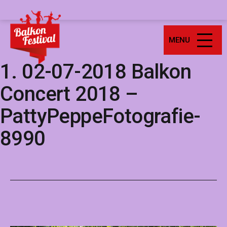
Ga
Balkonfestival
naar
de
MENU
inhoud
1. 02-07-2018 Balkon
Concert 2018 –
PattyPeppeFotografie-
8990