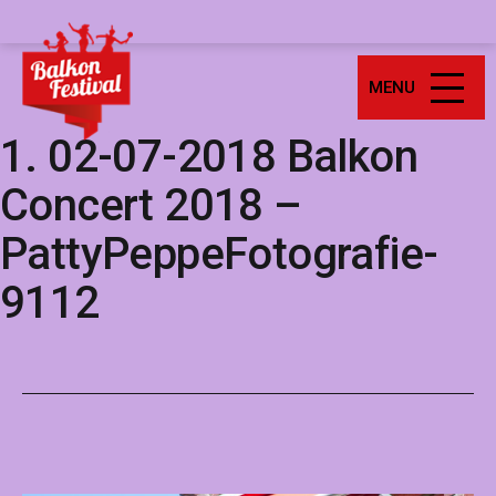
Ga
Balkonfestival
naar
de
MENU
inhoud
1. 02-07-2018 Balkon
Concert 2018 –
PattyPeppeFotografie-
9112