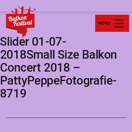
Ga
Balkonfestival
naar
de
MENU
inhoud
Slider 01-07-
2018Small Size Balkon
Concert 2018 –
PattyPeppeFotografie-
8719