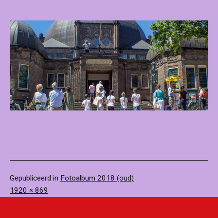
Gepubliceerd in
Fotoalbum 2018 (oud)
Volledige
1920 × 869
grootte