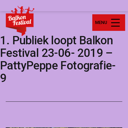
Ga
Balkonfestival
naar
de
MENU
inhoud
1. Publiek loopt Balkon
Festival 23-06- 2019 –
PattyPeppe Fotografie-
9