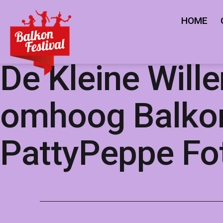
Ga
HOME
naar
de
Balkonfestival
inhoud
De Kleine Wille
omhoog Balkon
PattyPeppe Fot