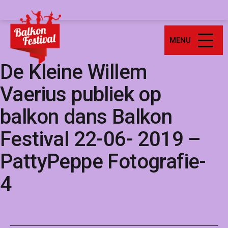
Ga
Balkonfestival
naar
de
MENU
inhoud
De Kleine Willem
Vaerius publiek op
balkon dans Balkon
Festival 22-06- 2019 –
PattyPeppe Fotografie-
4