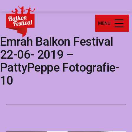
Ga
Balkonfestival
naar
de
MENU
inhoud
Emrah Balkon Festival
22-06- 2019 –
PattyPeppe Fotografie-
10