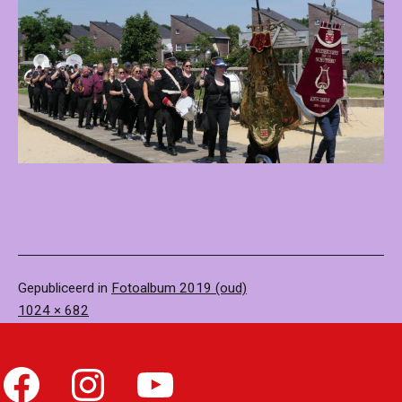
Gepubliceerd in
Fotoalbum 2019 (oud)
Volledige
1024 × 682
grootte
Facebook
Instagram
YouTube