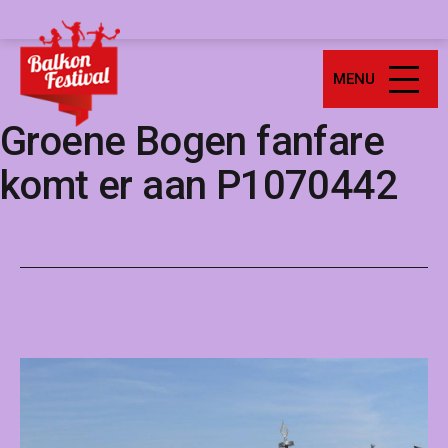
Ga
Balkonfestival
naar
de
MENU
inhoud
Groene Bogen fanfare
komt er aan P1070442