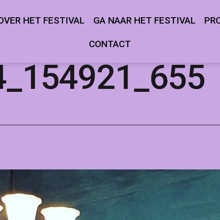
OVER HET FESTIVAL
GA NAAR HET FESTIVAL
PR
Open
Open
menu
menu
CONTACT
4_154921_655