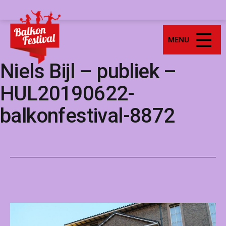
Ga
Balkonfestival
naar
de
MENU
inhoud
Niels Bijl – publiek –
HUL20190622-
balkonfestival-8872