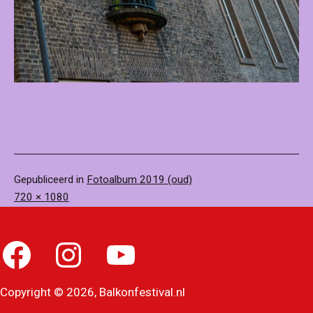
Gepubliceerd in
Fotoalbum 2019 (oud)
Volledige
720 × 1080
grootte
Facebook
Instagram
YouTube
Copyright © 2026, Balkonfestival.nl