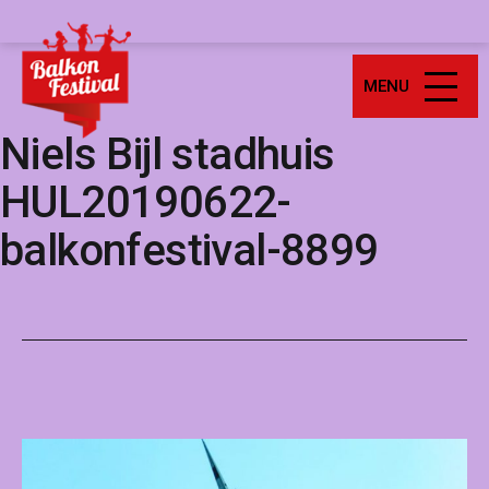
Ga
Balkonfestival
naar
de
MENU
inhoud
Niels Bijl stadhuis
HUL20190622-
balkonfestival-8899