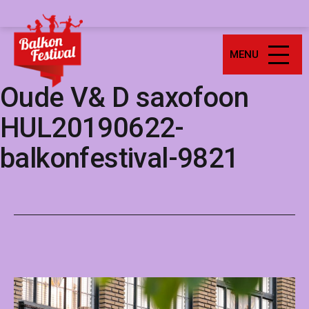
Ga
Balkonfestival
naar
de
MENU
inhoud
Oude V& D saxofoon
HUL20190622-
balkonfestival-9821