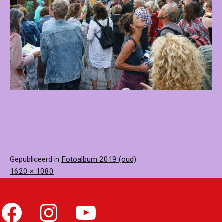
Gepubliceerd in
Fotoalbum 2019 (oud)
Volledige
1620 × 1080
grootte
Facebook
Instagram
YouTube