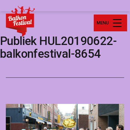
Ga
Balkonfestival
naar
de
MENU
inhoud
Publiek HUL20190622-
balkonfestival-8654