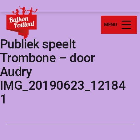
Ga
Balkonfestival
naar
de
MENU
inhoud
Publiek speelt
Trombone – door
Audry
IMG_20190623_12184
1