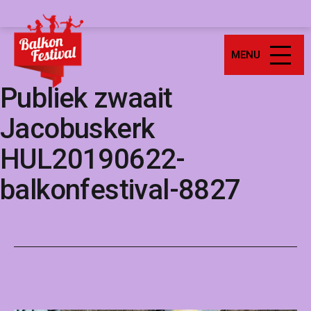
Ga
Balkonfestival
naar
de
MENU
inhoud
Publiek zwaait
Jacobuskerk
HUL20190622-
balkonfestival-8827