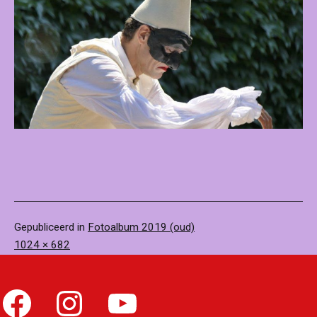
Gepubliceerd in
Fotoalbum 2019 (oud)
Volledige
1024 × 682
grootte
Facebook
Instagram
YouTube