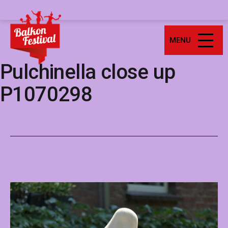
Ga
Balkonfestival
naar
de
MENU
inhoud
Pulchinella close up
P1070298