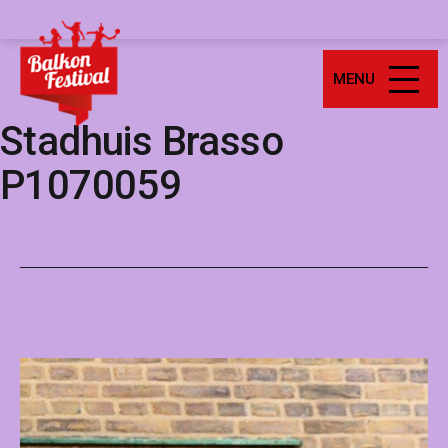
Ga
Balkonfestival
naar
de
MENU
inhoud
Stadhuis Brasso
P1070059