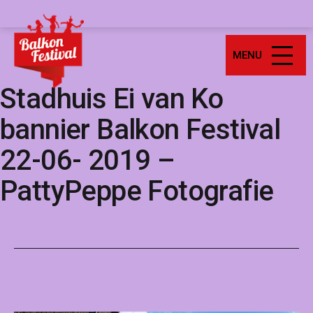
Ga
Balkonfestival
naar
de
MENU
inhoud
Stadhuis Ei van Ko
bannier Balkon Festival
22-06- 2019 –
PattyPeppe Fotografie