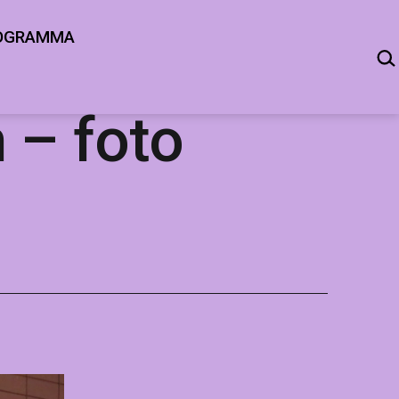
OGRAMMA
ZOE
 – foto