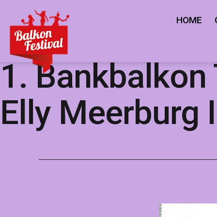
Ga
HOME
naar
de
Balkonfestival
inhoud
1. Bankbalkon
Elly Meerburg