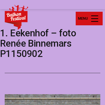
Ga
Balkonfestival
naar
de
MENU
inhoud
1. Eekenhof – foto
Renée Binnemars
P1150902