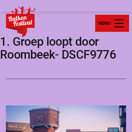
Ga
Balkonfestival
naar
de
MENU
inhoud
1. Groep loopt door
Roombeek- DSCF9776