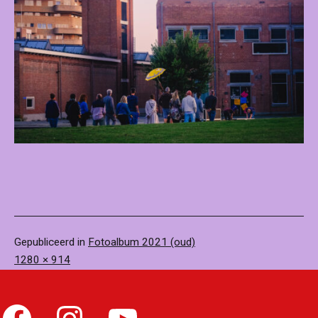
Gepubliceerd in
Fotoalbum 2021 (oud)
Volledige
1280 × 914
grootte
Facebook
Instagram
YouTube