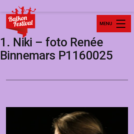
Ga
Balkonfestival
naar
de
MENU
inhoud
1. Niki – foto Renée
Binnemars P1160025