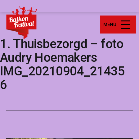
Ga
Balkonfestival
naar
de
MENU
inhoud
1. Thuisbezorgd – foto
Audry Hoemakers
IMG_20210904_21435
6