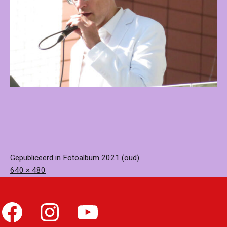
Gepubliceerd in
Fotoalbum 2021 (oud)
Volledige
640 × 480
grootte
Facebook
Instagram
YouTube